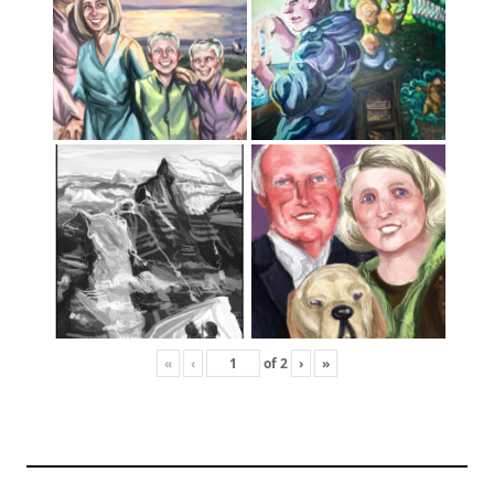
«
‹
of
2
›
»